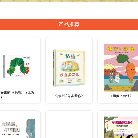
产品推荐
《好饿的毛毛虫》（纸板
《猜猜我有多爱你》
《胡萝卜妖怪》
书）