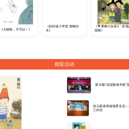
《好好读小学堂 宠物功
《苹果树小女巫6：农场
《大猩猩，不可以！》
夫》
假期》
精彩活动
第16届“信谊图画书奖
幼儿园多阅读场景生态—
工作坊