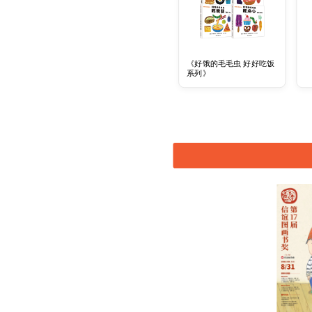
《好饿的毛毛虫 好好吃饭
系列》