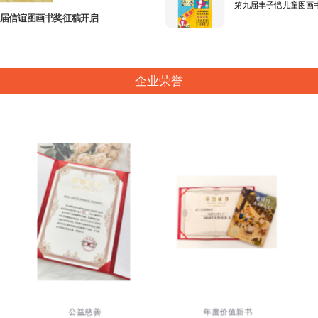
第九届丰子恺儿童图画
届信谊图画书奖征稿开启
企业荣誉
公益慈善
年度价值新书