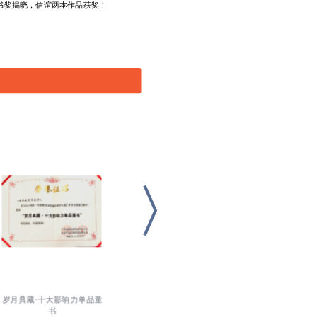
书奖揭晓，信谊两本作品获奖！
岁月典藏·十大影响力单品童
书