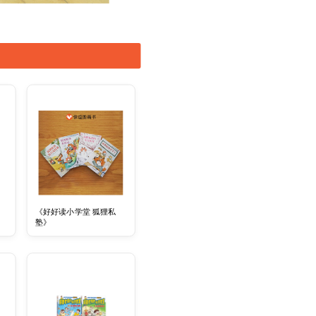
《好好读小学堂 狐狸私
塾》